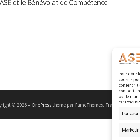
ASE et le Bénévolat de Compétence
Pour offrir 
cookies pou
consentir à
comportement
ou de retire
caractéristi
yright © 2026
–
OnePress
thème par FameThemes. Traduit par Wp Tr
Fonction
Marketin