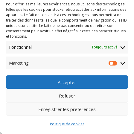
Pour offrir les meilleures expériences, nous utilisons des technologies
Action Solidarité Expertise
telles que les cookies pour stocker et/ou accéder aux informations des
appareils. Le fait de consentir à ces technologies nous permettra de
47 rue de la Bouquinière – NANTES (44)
traiter des données telles que le comportement de navigation ou les ID
uniques sur ce site. Le fait de ne pas consentir ou de retirer son
consentement peut avoir un effet négatif sur certaines caractéristiques
et fonctions.
Fonctionnel
Toujours activé
Copyright © 2026
–
OnePress
thème par FameThemes. Traduit
Marketing
par Wp Trads.
Marketin
Accepter
Refuser
Enregistrer les préférences
Politique de cookies