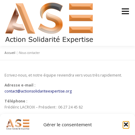
Aller
au
Menu
contenu
Accueil
»
Nous contacter
QUI SOMMES-NOUS ?
NOTRE ÉQUIPE
Ecrivez-nous, et notre équipe reviendra vers vous très rapidement.
DEVENIR BÉNÉVOLE
LETTRE D’INFO
Adresse e-mail :
contact@actionsolidariteexpertise.org
Téléphone :
NOS PARTENAIRES
NOUS CONTACTER
Frédéric LACROIX – Président : 06 27 24 45 82
LinkedIn
Gérer le consentement