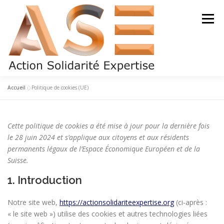
Aller
au
Menu
contenu
Accueil
»
Politique de cookies (UE)
QUI SOMMES-NOUS ?
NOTRE ÉQUIPE
Cette politique de cookies a été mise à jour pour la dernière fois
DEVENIR BÉNÉVOLE
LETTRE D’INFO
le 28 juin 2024 et s’applique aux citoyens et aux résidents
permanents légaux de l’Espace Économique Européen et de la
Suisse.
NOS PARTENAIRES
NOUS CONTACTER
1. Introduction
Notre site web,
https://actionsolidariteexpertise.org
(ci-après :
« le site web ») utilise des cookies et autres technologies liées