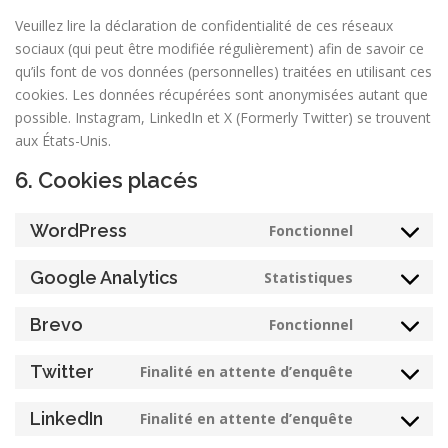
Veuillez lire la déclaration de confidentialité de ces réseaux
sociaux (qui peut être modifiée régulièrement) afin de savoir ce
qu’ils font de vos données (personnelles) traitées en utilisant ces
cookies. Les données récupérées sont anonymisées autant que
possible. Instagram, LinkedIn et X (Formerly Twitter) se trouvent
aux États-Unis.
6. Cookies placés
WordPress
Fonctionnel
Consent
to
Google Analytics
Statistiques
service
Consent
wordpress
to
Brevo
Fonctionnel
service
Consent
google-
to
Twitter
Finalité en attente d’enquête
analytics
service
Consent
brevo
to
LinkedIn
Finalité en attente d’enquête
service
Consent
twitter