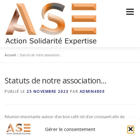
Aller
au
Menu
contenu
Accueil
»
Statuts de notre association…
QUI SOMMES-NOUS ?
NOTRE ÉQUIPE
Statuts de notre association…
DEVENIR BÉNÉVOLE
LETTRE D’INFO
PUBLIÉ LE
25 NOVEMBRE 2023
PAR
ADMIN4800
NOS PARTENAIRES
NOUS CONTACTER
Réunion importante autour d’un bon café (et d’un croissant) afin de
relire la proposition de statuts de notre nouvelle association.
Gérer le consentement
A suivre sans modération !