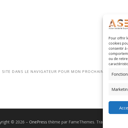
Pour offrir 
cookies pou
consentir à
comportement
ou de retire
caractéristi
 SITE DANS LE NAVIGATEUR POUR MON PROCHAIN COMMENTA
Fonction
Marketin
Acce
yright © 2026
–
OnePress
thème par FameThemes. Traduit par Wp Tr